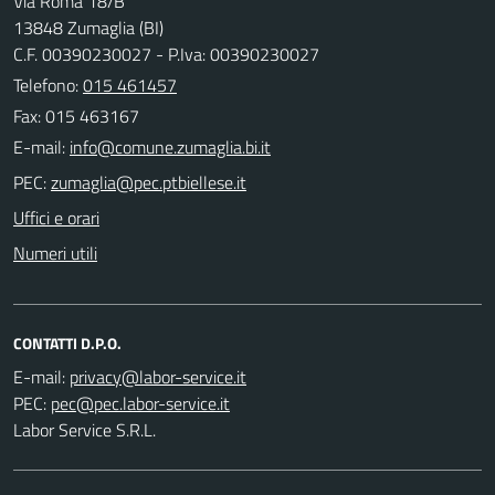
Via Roma 18/B
13848 Zumaglia (BI)
C.F. 00390230027 - P.Iva: 00390230027
Telefono:
015 461457
Fax: 015 463167
E-mail:
PEC:
Uffici e orari
Numeri utili
CONTATTI D.P.O.
E-mail:
PEC:
Labor Service S.R.L.