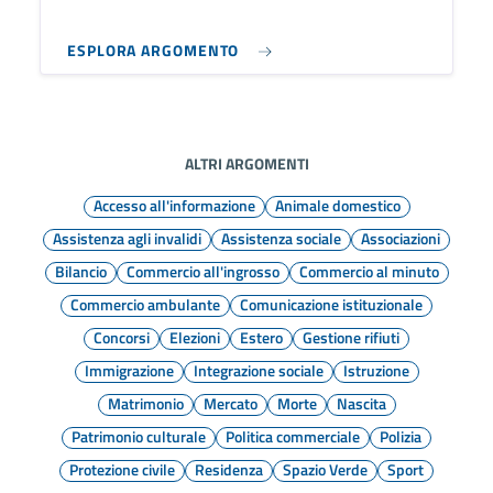
ESPLORA ARGOMENTO
ALTRI ARGOMENTI
Accesso all'informazione
Animale domestico
Assistenza agli invalidi
Assistenza sociale
Associazioni
Bilancio
Commercio all'ingrosso
Commercio al minuto
Commercio ambulante
Comunicazione istituzionale
Concorsi
Elezioni
Estero
Gestione rifiuti
Immigrazione
Integrazione sociale
Istruzione
Matrimonio
Mercato
Morte
Nascita
Patrimonio culturale
Politica commerciale
Polizia
Protezione civile
Residenza
Spazio Verde
Sport