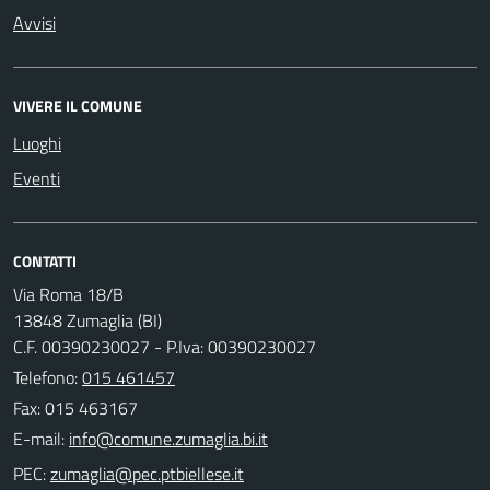
Avvisi
VIVERE IL COMUNE
Luoghi
Eventi
CONTATTI
Via Roma 18/B
13848 Zumaglia (BI)
C.F. 00390230027 - P.Iva: 00390230027
Telefono:
015 461457
Fax: 015 463167
E-mail:
PEC: