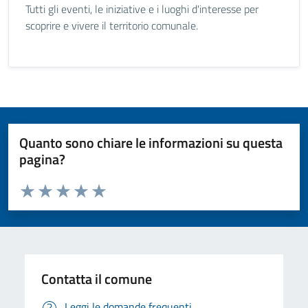
Tutti gli eventi, le iniziative e i luoghi d'interesse per
scoprire e vivere il territorio comunale.
Quanto sono chiare le informazioni su questa
pagina?
Valuta da 1 a 5 stelle la pagina
Valuta 1 stelle su 5
Valuta 2 stelle su 5
Valuta 3 stelle su 5
Valuta 4 stelle su 5
Valuta 5 stelle su 5
Contatta il comune
Leggi le domande frequenti