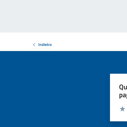
Indietro
Qu
pa
Valut
Valu