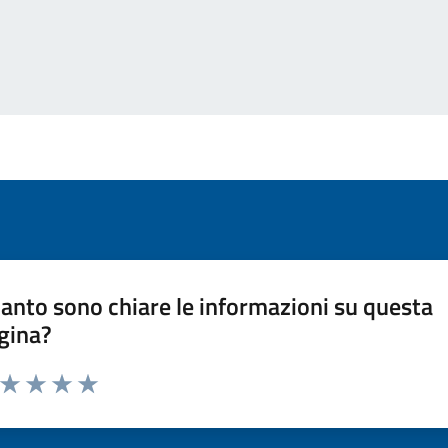
anto sono chiare le informazioni su questa
gina?
a da 1 a 5 stelle la pagina
ta 1 stelle su 5
Valuta 2 stelle su 5
Valuta 3 stelle su 5
Valuta 4 stelle su 5
Valuta 5 stelle su 5