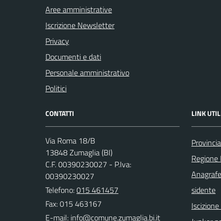
Aree amministrative
Iscrizione Newsletter
Privacy
Documenti e dati
Personale amministrativo
Politici
CONTATTI
LINK UTIL
Via Roma 18/B
Provincia
13848 Zumaglia (BI)
Regione
C.F. 00390230027 - P.Iva:
Anagrafe
00390230027
Telefono:
015 461457
sidente
Fax: 015 463167
Iscizion
E-mail: