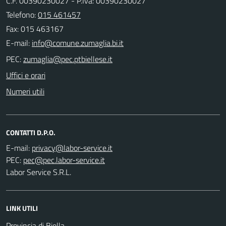
C.F. 00390230027 - P.Iva: 00390230027
Telefono:
015 461457
Fax: 015 463167
E-mail:
PEC:
Uffici e orari
Numeri utili
CONTATTI D.P.O.
E-mail:
PEC:
Labor Service S.R.L.
LINK UTILI
Provincia di Biella