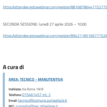
https://attendee.gotowebinar.com/register/8816878644715277
SECONDA SESSIONE: lunedì 27 aprile 2026 – 10:00
https://attendee.gotowebinar.com/register/8942118516677152
A cura di
AREA: TECNICO - MANUTENTIVA
Indirizzo:
Via Roma 18/B
015461457 int. 2
Telefono:
tecnico@comune.zumaglia.bi.it
Email:
zumaglia@pec.ptbiellese.it
PEC: