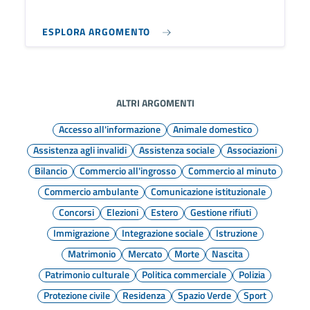
ESPLORA ARGOMENTO
ALTRI ARGOMENTI
Accesso all'informazione
Animale domestico
Assistenza agli invalidi
Assistenza sociale
Associazioni
Bilancio
Commercio all'ingrosso
Commercio al minuto
Commercio ambulante
Comunicazione istituzionale
Concorsi
Elezioni
Estero
Gestione rifiuti
Immigrazione
Integrazione sociale
Istruzione
Matrimonio
Mercato
Morte
Nascita
Patrimonio culturale
Politica commerciale
Polizia
Protezione civile
Residenza
Spazio Verde
Sport