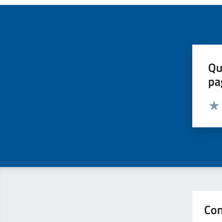
Qu
pa
Valut
Valu
Con