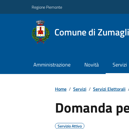
Regione Piemonte
Comune di Zumagl
Amministrazione
Novità
Servizi
Home
/
Servizi
/
Servizi Elettorali
Domanda per
Servizio Attivo