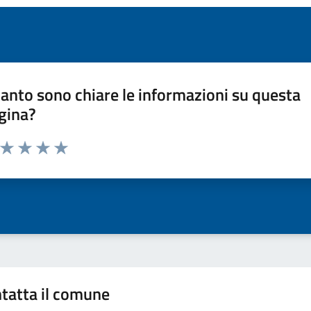
anto sono chiare le informazioni su questa
gina?
a da 1 a 5 stelle la pagina
ta 1 stelle su 5
Valuta 2 stelle su 5
Valuta 3 stelle su 5
Valuta 4 stelle su 5
Valuta 5 stelle su 5
tatta il comune