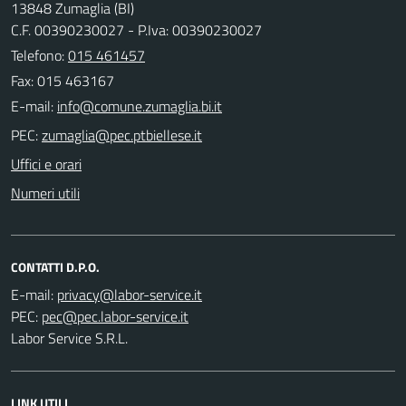
13848 Zumaglia (BI)
C.F. 00390230027 - P.Iva: 00390230027
Telefono:
015 461457
Fax: 015 463167
E-mail:
PEC:
Uffici e orari
Numeri utili
CONTATTI D.P.O.
E-mail:
PEC:
Labor Service S.R.L.
LINK UTILI