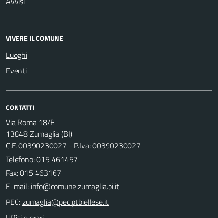
Avvisi
VIVERE IL COMUNE
Luoghi
Eventi
CONTATTI
Via Roma 18/B
13848 Zumaglia (BI)
C.F. 00390230027 - P.Iva: 00390230027
Telefono:
015 461457
Fax: 015 463167
E-mail:
PEC:
Uffici e orari