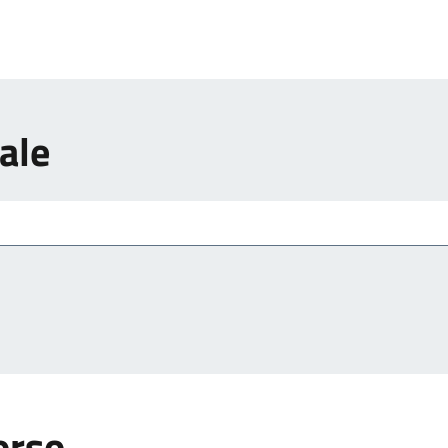
ale
orso