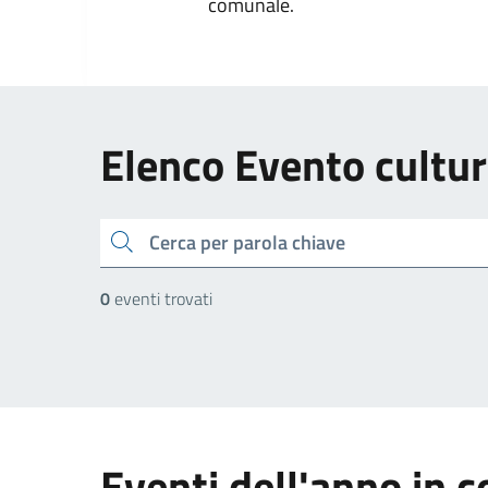
comunale.
Elenco Evento cultur
cerca
0
eventi trovati
Eventi dell'anno in c