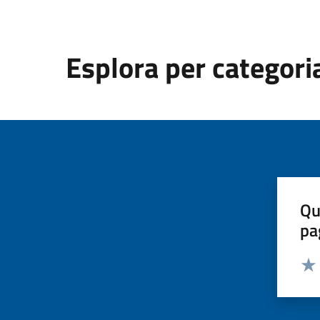
Esplora per categori
Qu
pa
Valut
Valu