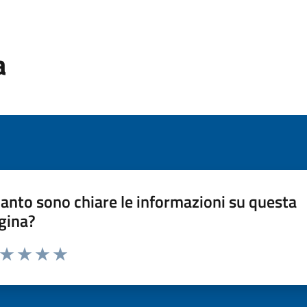
a
anto sono chiare le informazioni su questa
gina?
a da 1 a 5 stelle la pagina
ta 1 stelle su 5
Valuta 2 stelle su 5
Valuta 3 stelle su 5
Valuta 4 stelle su 5
Valuta 5 stelle su 5