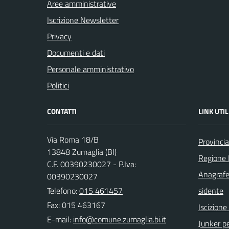
Aree amministrative
Iscrizione Newsletter
Privacy
Documenti e dati
Personale amministrativo
Politici
CONTATTI
LINK UTIL
Via Roma 18/B
Provincia
13848 Zumaglia (BI)
Regione
C.F. 00390230027 - P.Iva:
Anagrafe
00390230027
Telefono:
015 461457
sidente
Fax: 015 463167
Iscizion
E-mail:
Junker pe