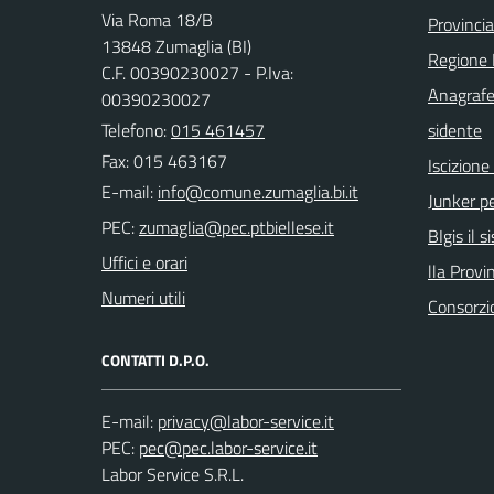
Via Roma 18/B
Provincia
13848 Zumaglia (BI)
Regione
C.F. 00390230027 - P.Iva:
Anagrafe
00390230027
Telefono:
015 461457
sidente
Fax: 015 463167
Iscizion
E-mail:
Junker pe
PEC:
BIgis il 
Uffici e orari
lla Provin
Numeri utili
Consorzi
CONTATTI D.P.O.
E-mail:
PEC:
Labor Service S.R.L.