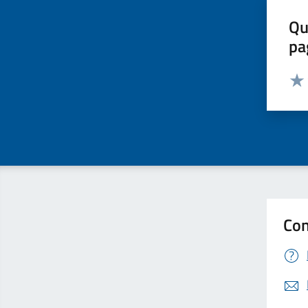
Qu
pa
Valut
Valu
Con