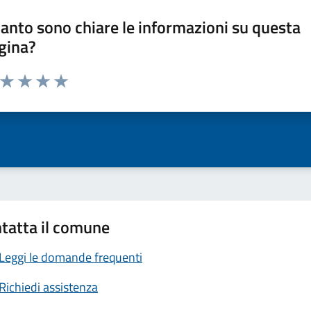
anto sono chiare le informazioni su questa
gina?
a da 1 a 5 stelle la pagina
ta 1 stelle su 5
Valuta 2 stelle su 5
Valuta 3 stelle su 5
Valuta 4 stelle su 5
Valuta 5 stelle su 5
tatta il comune
Leggi le domande frequenti
Richiedi assistenza