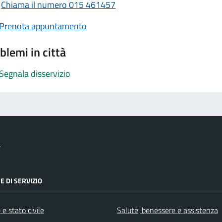
Chiama il numero 015 461457
Prenota appuntamento
blemi in città
Segnala disservizio
a
E DI SERVIZIO
e stato civile
Salute, benessere e assistenza