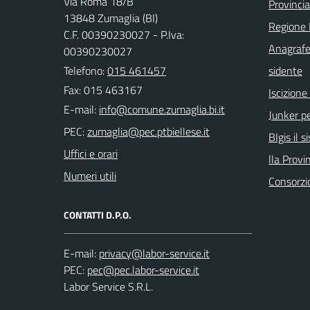
Via Roma 18/B
Provincia
13848 Zumaglia (BI)
Regione
C.F. 00390230027 - P.Iva:
Anagrafe
00390230027
Telefono:
015 461457
sidente
Fax: 015 463167
Iscizion
E-mail:
Junker pe
PEC:
BIgis il 
Uffici e orari
lla Provin
Numeri utili
Consorzi
CONTATTI D.P.O.
E-mail:
PEC:
Labor Service S.R.L.