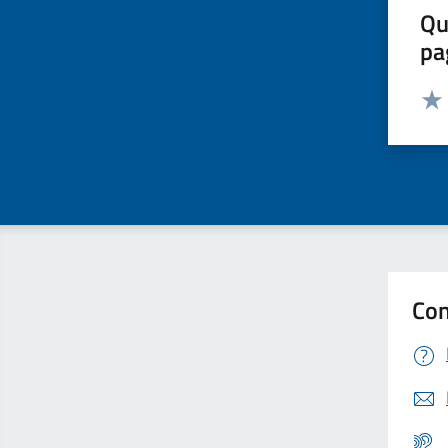
Qu
pa
Valut
Valu
Con