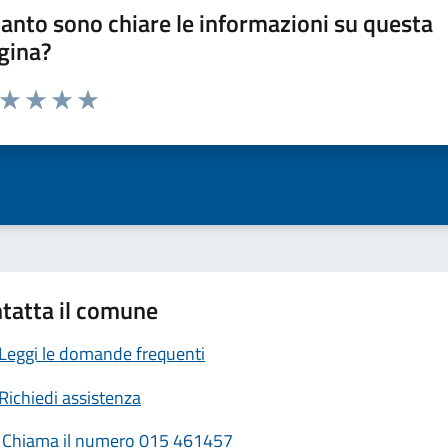
anto sono chiare le informazioni su questa
gina?
a da 1 a 5 stelle la pagina
ta 1 stelle su 5
Valuta 2 stelle su 5
Valuta 3 stelle su 5
Valuta 4 stelle su 5
Valuta 5 stelle su 5
tatta il comune
Leggi le domande frequenti
Richiedi assistenza
Chiama il numero 015 461457