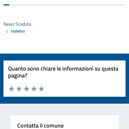
News Scaduta
Indietro
Quanto sono chiare le informazioni su questa
pagina?
Valuta da 1 a 5 stelle la pagina
Valuta 1 stelle su 5
Valuta 2 stelle su 5
Valuta 3 stelle su 5
Valuta 4 stelle su 5
Valuta 5 stelle su 5
Contatta il comune