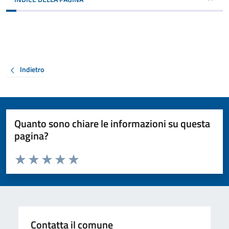
Indietro
Quanto sono chiare le informazioni su questa
pagina?
Valuta da 1 a 5 stelle la pagina
Valuta 1 stelle su 5
Valuta 2 stelle su 5
Valuta 3 stelle su 5
Valuta 4 stelle su 5
Valuta 5 stelle su 5
Contatta il comune