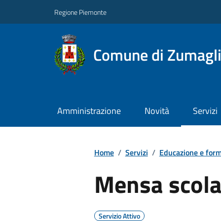
Regione Piemonte
Comune di Zumagl
Amministrazione
Novità
Servizi
Home
/
Servizi
/
Educazione e for
Mensa scola
Servizio Attivo