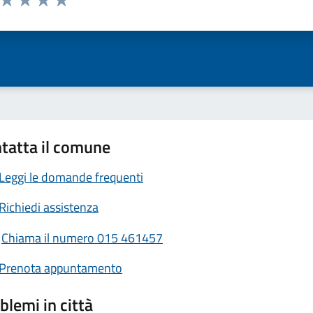
ta 1 stelle su 5
Valuta 2 stelle su 5
Valuta 3 stelle su 5
Valuta 4 stelle su 5
Valuta 5 stelle su 5
tatta il comune
Leggi le domande frequenti
Richiedi assistenza
Chiama il numero 015 461457
Prenota appuntamento
blemi in città