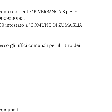
l conto corrente "BIVERBANCA S.p.A. -
00009200183;
58139 intestato a "COMUNE DI ZUMAGLIA -
so gli uffici comunali per il ritiro dei
 comunali