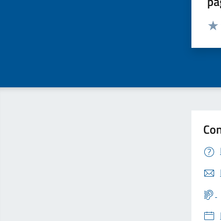
pa
Valut
Valu
Con