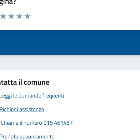
gina?
a da 1 a 5 stelle la pagina
ta 1 stelle su 5
Valuta 2 stelle su 5
Valuta 3 stelle su 5
Valuta 4 stelle su 5
Valuta 5 stelle su 5
tatta il comune
Leggi le domande frequenti
Richiedi assistenza
Chiama il numero 015 461457
Prenota appuntamento