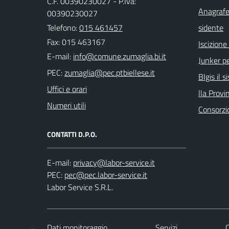
C.F. 00390230027 - P.Iva:
Anagrafe
00390230027
Telefono:
015 461457
sidente
Fax: 015 463167
Iscizion
E-mail:
Junker pe
PEC:
BIgis il 
Uffici e orari
lla Provin
Numeri utili
Consorzi
CONTATTI D.P.O.
E-mail:
PEC:
Labor Service S.R.L.
Dati monitoraggio
Servizi
C