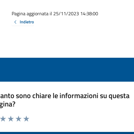
Pagina aggiornata il 25/11/2023 14:38:00
Indietro
anto sono chiare le informazioni su questa
gina?
a da 1 a 5 stelle la pagina
ta 1 stelle su 5
Valuta 2 stelle su 5
Valuta 3 stelle su 5
Valuta 4 stelle su 5
Valuta 5 stelle su 5