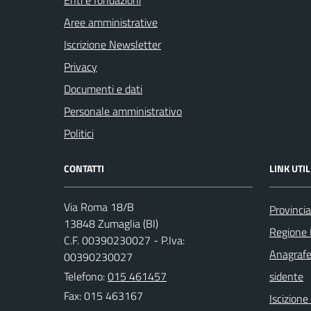
Enti e fondazioni
Aree amministrative
Iscrizione Newsletter
Privacy
Documenti e dati
Personale amministrativo
Politici
CONTATTI
LINK UTIL
Via Roma 18/B
Provincia
13848 Zumaglia (BI)
Regione
C.F. 00390230027 - P.Iva:
Anagrafe
00390230027
Telefono:
015 461457
sidente
Fax: 015 463167
Iscizion