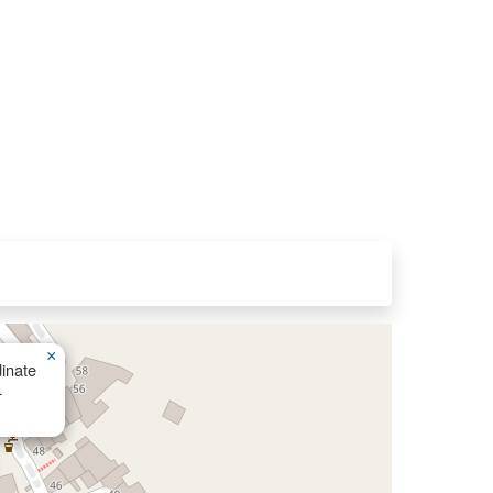
×
inate
4