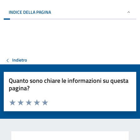
INDICE DELLA PAGINA
Indietro
Quanto sono chiare le informazioni su questa
pagina?
Valuta da 1 a 5 stelle la pagina
Valuta 1 stelle su 5
Valuta 2 stelle su 5
Valuta 3 stelle su 5
Valuta 4 stelle su 5
Valuta 5 stelle su 5