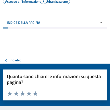
Accesso all'informazione
Urbanizzazione
INDICE DELLA PAGINA
Indietro
Quanto sono chiare le informazioni su questa
pagina?
Valuta da 1 a 5 stelle la pagina
Valuta 1 stelle su 5
Valuta 2 stelle su 5
Valuta 3 stelle su 5
Valuta 4 stelle su 5
Valuta 5 stelle su 5