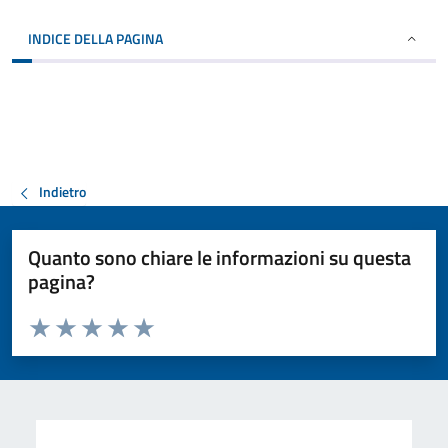
INDICE DELLA PAGINA
Indietro
Quanto sono chiare le informazioni su questa
pagina?
Valuta da 1 a 5 stelle la pagina
Valuta 1 stelle su 5
Valuta 2 stelle su 5
Valuta 3 stelle su 5
Valuta 4 stelle su 5
Valuta 5 stelle su 5