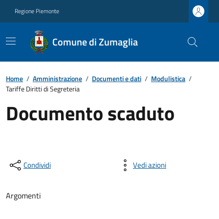
Regione Piemonte
Comune di Zumaglia
Home
/
Amministrazione
/
Documenti e dati
/
Modulistica
/
Tariffe Diritti di Segreteria
Documento scaduto
Condividi
Vedi azioni
Argomenti