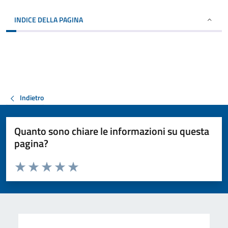
INDICE DELLA PAGINA
Indietro
Quanto sono chiare le informazioni su questa
pagina?
Valuta da 1 a 5 stelle la pagina
Valuta 1 stelle su 5
Valuta 2 stelle su 5
Valuta 3 stelle su 5
Valuta 4 stelle su 5
Valuta 5 stelle su 5