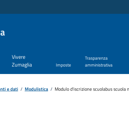
ia
Vivere
Trasparenza
Zumaglia
Imposte
amministrativa
ti e dati
/
Modulistica
/
Modulo d'iscrizione scuolabus scuola 