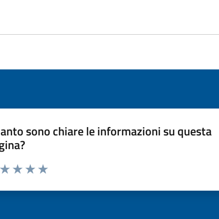
anto sono chiare le informazioni su questa
gina?
a da 1 a 5 stelle la pagina
ta 1 stelle su 5
Valuta 2 stelle su 5
Valuta 3 stelle su 5
Valuta 4 stelle su 5
Valuta 5 stelle su 5