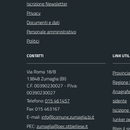
Iscrizione Newsletter
Privacy
Documenti e dati
Personale amministrativo
Politici
CONTATTI
LINK UTIL
Via Roma 18/B
Provincia
13848 Zumaglia (BI)
Regione
C.F. 00390230027 - P.Iva:
Anagrafe
00390230027
Telefono:
015 461457
sidente
Fax: 015 463167
Iscizion
E-mail:
Junker pe
PEC:
BIgis il 