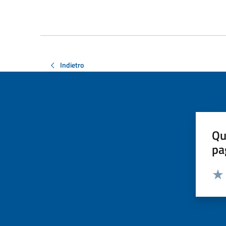
Indietro
Qu
pa
Valut
Valu