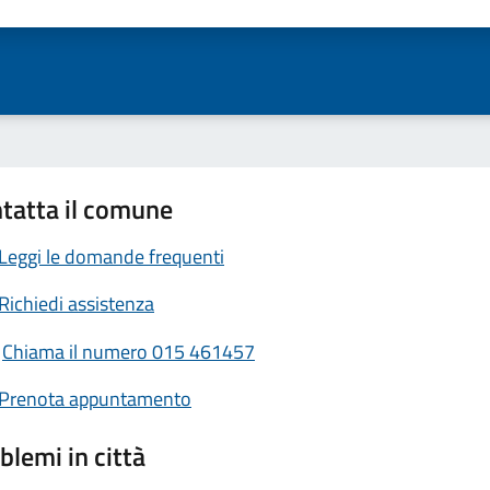
ta 1 stelle su 5
Valuta 2 stelle su 5
Valuta 3 stelle su 5
Valuta 4 stelle su 5
Valuta 5 stelle su 5
tatta il comune
Leggi le domande frequenti
Richiedi assistenza
Chiama il numero 015 461457
Prenota appuntamento
blemi in città