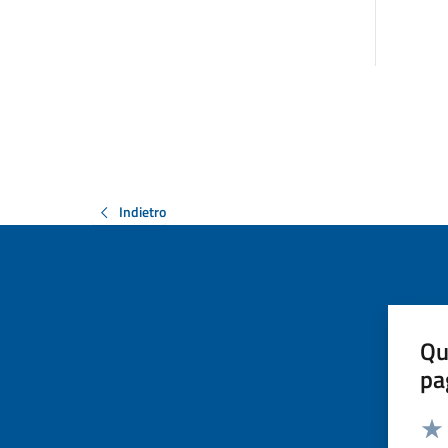
Indietro
Qu
pa
Valut