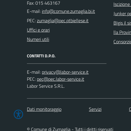
Fax: 015 463167
Iscizion
E-mail:
Junker pe
PEC:
BIgis il 
Uffici e orari
lla Provin
Numeri utili
Consorzi
CONTATTI D.P.O.
E-mail:
PEC:
Labor Service S.R.L.
Dati monitoraggio
Servizi
C
© Comune di Zumaglia - Tutti i diritti riservati