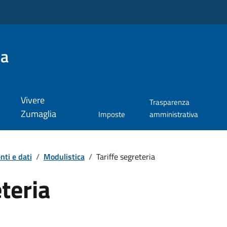
ia
Vivere
Trasparenza
Zumaglia
Imposte
amministrativa
ti e dati
/
Modulistica
/
Tariffe segreteria
eteria