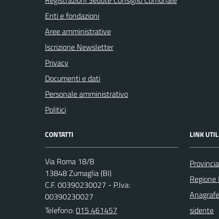
Registrazioni Sedute Consiglio Comunale
Enti e fondazioni
Aree amministrative
Iscrizione Newsletter
Privacy
Documenti e dati
Personale amministrativo
Politici
CONTATTI
LINK UTIL
Via Roma 18/B
Provincia
13848 Zumaglia (BI)
Regione
C.F. 00390230027 - P.Iva:
Anagrafe
00390230027
Telefono:
015 461457
sidente