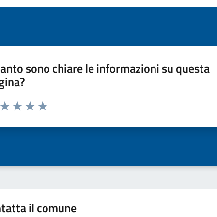
anto sono chiare le informazioni su questa
gina?
a da 1 a 5 stelle la pagina
ta 1 stelle su 5
Valuta 2 stelle su 5
Valuta 3 stelle su 5
Valuta 4 stelle su 5
Valuta 5 stelle su 5
tatta il comune