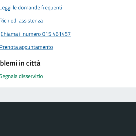
Leggi le domande frequenti
Richiedi assistenza
Chiama il numero 015 461457
Prenota appuntamento
blemi in città
Segnala disservizio
a