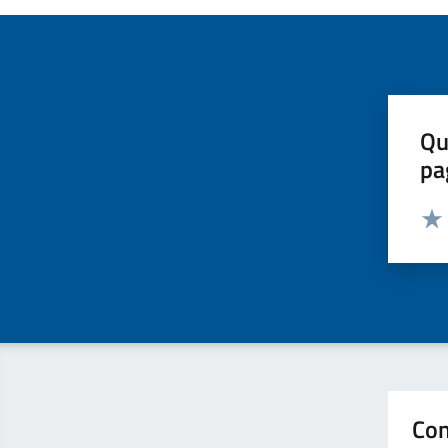
Qu
pa
Valut
Valu
Con