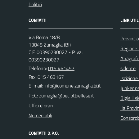
Politici
CONTATTI
LINK UTIL
Via Roma 18/B
Provincia
13848 Zumaglia (BI)
Regione
C.F. 00390230027 - P.Iva:
Anagrafe
00390230027
Telefono:
015 461457
sidente
Fax: 015 463167
Iscizion
E-mail:
Junker pe
PEC:
BIgis il 
Uffici e orari
lla Provin
Numeri utili
Consorzi
CONTATTI D.P.O.