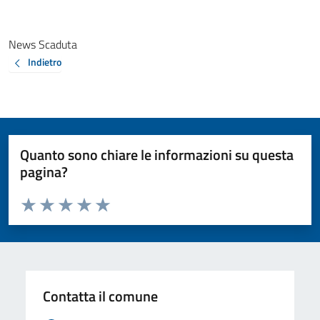
News Scaduta
Indietro
Quanto sono chiare le informazioni su questa
pagina?
Valuta da 1 a 5 stelle la pagina
Valuta 1 stelle su 5
Valuta 2 stelle su 5
Valuta 3 stelle su 5
Valuta 4 stelle su 5
Valuta 5 stelle su 5
Contatta il comune