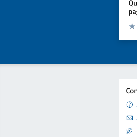
Qu
pa
Valut
Valu
Con