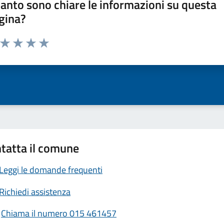
anto sono chiare le informazioni su questa
gina?
a da 1 a 5 stelle la pagina
ta 1 stelle su 5
Valuta 2 stelle su 5
Valuta 3 stelle su 5
Valuta 4 stelle su 5
Valuta 5 stelle su 5
tatta il comune
Leggi le domande frequenti
Richiedi assistenza
Chiama il numero 015 461457