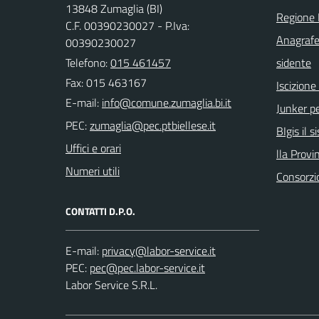
13848 Zumaglia (BI)
Regione
C.F. 00390230027 - P.Iva:
Anagrafe
00390230027
Telefono:
015 461457
sidente
Fax: 015 463167
Iscizion
E-mail:
Junker pe
PEC:
BIgis il 
Uffici e orari
lla Provin
Numeri utili
Consorzi
CONTATTI D.P.O.
E-mail:
PEC:
Labor Service S.R.L.