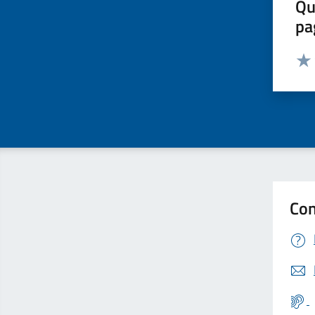
Qu
pa
Valut
Valu
Con