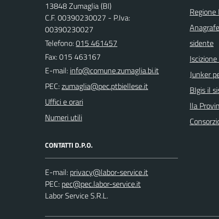
13848 Zumaglia (BI)
Regione
C.F. 00390230027 - P.Iva:
Anagrafe
00390230027
Telefono:
015 461457
sidente
Fax: 015 463167
Iscizion
E-mail:
Junker pe
PEC:
BIgis il 
Uffici e orari
lla Provin
Numeri utili
Consorzi
CONTATTI D.P.O.
E-mail:
PEC:
Labor Service S.R.L.