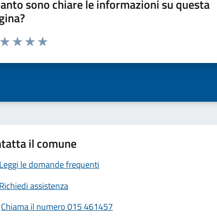
anto sono chiare le informazioni su questa
gina?
a da 1 a 5 stelle la pagina
ta 1 stelle su 5
Valuta 2 stelle su 5
Valuta 3 stelle su 5
Valuta 4 stelle su 5
Valuta 5 stelle su 5
tatta il comune
Leggi le domande frequenti
Richiedi assistenza
Chiama il numero 015 461457